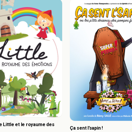
 Little et le royaume des
Ça sent l’sapin !
s