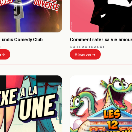
Comment rater sa vie amou
undis Comedy Club
DU 11 AU 16 AOÛT
T
Réserver
r