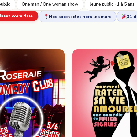
ublic
One man / One woman show
Jeune public · 1 à 5 ans
Nos spectacles hors les murs
31 
issez votre date