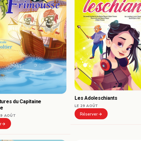
Les Adoleschiants
ures du Capitaine
LE 29 AOÛT
se
Réserver
29 AOÛT
r