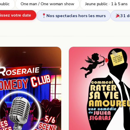
ublic
One man / One woman show
Jeune public · 1 à 5 ans
Nos spectacles hors les murs
31 
issez votre date