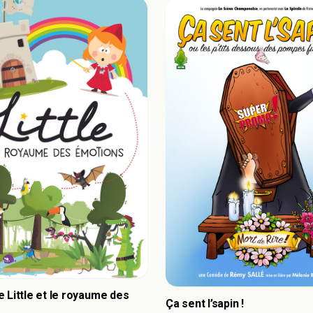
 Little et le royaume des
Ça sent l’sapin !
s