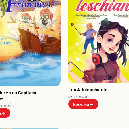
Les Adoleschiants
ures du Capitaine
LE 29 AOÛT
se
Réserver
29 AOÛT
r