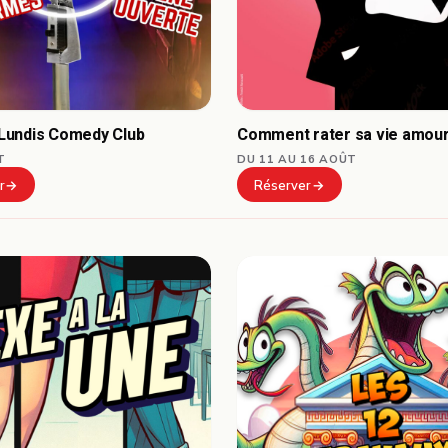
Comment rater sa vie amou
undis Comedy Club
DU 11 AU 16 AOÛT
T
Réserver
r