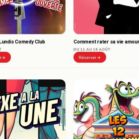
Comment rater sa vie amou
undis Comedy Club
DU 11 AU 16 AOÛT
T
Réserver
r