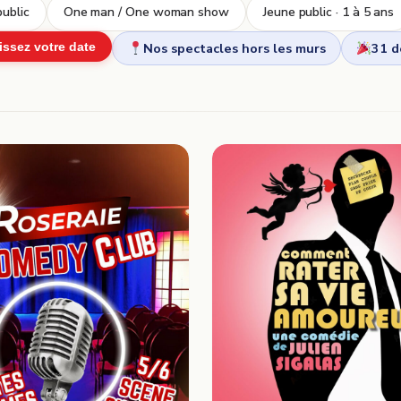
ublic
One man / One woman show
Jeune public · 1 à 5 ans
Nos spectacles hors les murs
31 
issez votre date