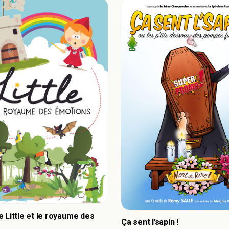
 Little et le royaume des
Ça sent l’sapin !
s