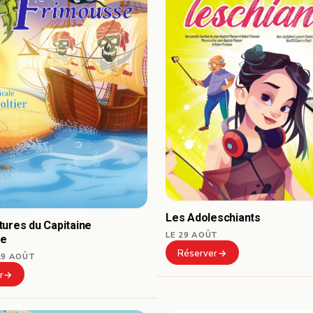
Les Adoleschiants
ures du Capitaine
LE 29 AOÛT
se
Réserver
29 AOÛT
r