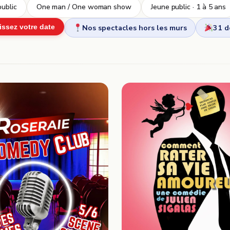
ublic
One man / One woman show
Jeune public · 1 à 5 ans
Nos spectacles hors les murs
31 
issez votre date