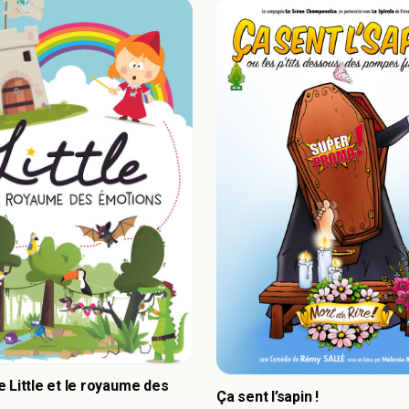
 Little et le royaume des
Ça sent l’sapin !
s