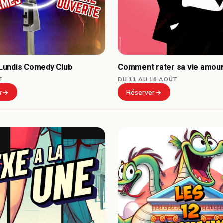
Comment rater sa vie amou
undis Comedy Club
DU 11 AU 16 AOÛT
T
Réserver
r