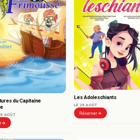
Les Adoleschiants
ures du Capitaine
LE 29 AOÛT
se
Réserver
29 AOÛT
r